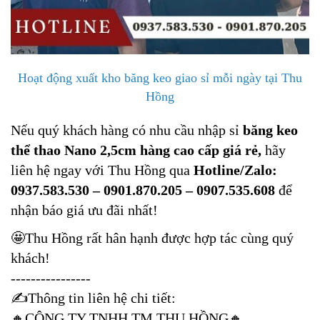
Hoạt động xuất kho băng keo giao sỉ mỗi ngày tại Thu
Hồng
Nếu quý khách hàng có nhu cầu nhập sỉ
băng keo
thể thao Nano 2,5cm hàng cao cấp giá rẻ,
hãy
liên hệ ngay với Thu Hồng qua
Hotline/Zalo:
0937.583.530 – 0901.870.205 – 0907.535.608
để
nhận báo giá ưu đãi nhất!
🤩
Thu Hồng rất hân hạnh được hợp tác cùng quý
khách!
----------------
✍️
Thông tin liên hệ chi tiết:
🔸
CÔNG TY TNHH TM THU HỒNG
🔸