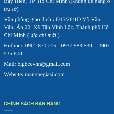
Bảy Hiền, TP. Hồ Chí Minh (Không để hàng ở
trụ sở)
Văn phòng giao dịch
: D15/26/1D Võ Văn
Vân, Ấp 22, Xã Tân Vĩnh Lộc, Thành phố Hồ
Chí Minh (
địa chỉ mới
)
Hotline:
0901 870 205 - 0937 583 530 - 0907
535 608
Mail: bigbeevnn@gmail.com
Website: mangpegiasi.com
CHÍNH SÁCH BÁN HÀNG