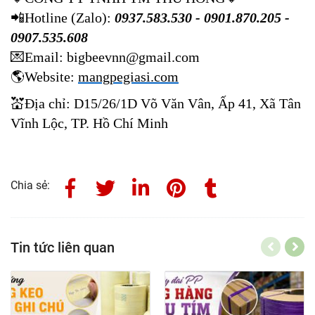
📲
Hotline (Zalo):
0937.583.530 - 0901.870.205 -
0907.535.608
💌
Email: bigbeevnn@gmail.com
🌎
Website:
mangpegiasi.com
💒
Địa chỉ: D15/26/1D Võ Văn Vân, Ấp 41, Xã Tân
Vĩnh Lộc, TP. Hồ Chí Minh
Chia sẻ:
Tin tức liên quan