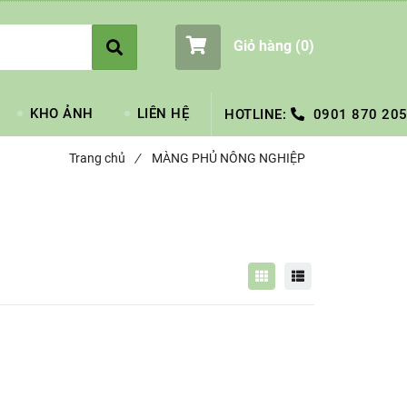
Giỏ hàng (
0
)
KHO ẢNH
LIÊN HỆ
HOTLINE:
0901 870 205
Trang chủ
/
MÀNG PHỦ NÔNG NGHIỆP