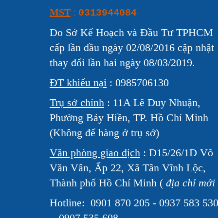
MST
:
0313944084
Do Sở Kế Hoạch và Đầu Tư TPHCM
cấp lần đầu ngày 02/08/2016 cập nhật
thay đổi lần hai ngày 08/03/2019.
ĐT khiếu nại
: 0985706130
Trụ sở chính
: 11A Lê Duy Nhuận,
Phường Bảy Hiền, TP. Hồ Chí Minh
(Không để hàng ở trụ sở)
Văn phòng giao dịch
: D15/26/1D Võ
Văn Vân, Ấp 22, Xã Tân Vĩnh Lộc,
Thành phố Hồ Chí Minh (
địa chỉ mới
Hotline:
0901 870 205 - 0937 583 53
- 0907 535 608