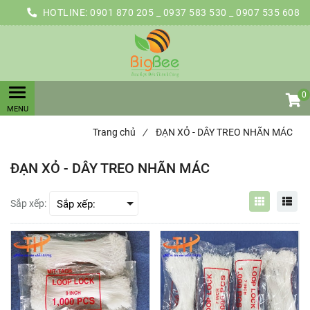
HOTLINE:
0901 870 205 _ 0937 583 530 _ 0907 535 608
0
Trang chủ
/
ĐẠN XỎ - DÂY TREO NHÃN MÁC
ĐẠN XỎ - DÂY TREO NHÃN MÁC
Sắp xếp: