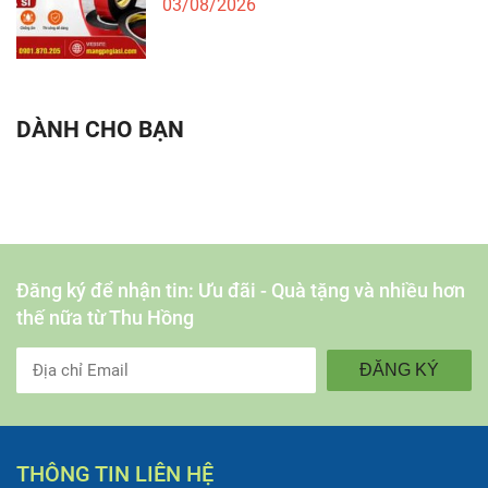
03/08/2026
DÀNH CHO BẠN
Đăng ký để nhận tin: Ưu đãi - Quà tặng và nhiều hơn
thế nữa từ Thu Hồng
ĐĂNG KÝ
THÔNG TIN LIÊN HỆ