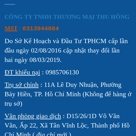
CÔNG TY TNHH THƯƠNG MẠI THU HỒNG
MST
:
0313944084
Do Sở Kế Hoạch và Đầu Tư TPHCM cấp lần
đầu ngày 02/08/2016 cập nhật thay đổi lần
hai ngày 08/03/2019.
ĐT khiếu nại
: 0985706130
Trụ sở chính
: 11A Lê Duy Nhuận, Phường
Bảy Hiền, TP. Hồ Chí Minh (Không để hàng ở
trụ sở)
Văn phòng giao dịch
: D15/26/1D Võ Văn
Vân, Ấp 22, Xã Tân Vĩnh Lộc, Thành phố Hồ
Chí Minh (
địa chỉ mới
)