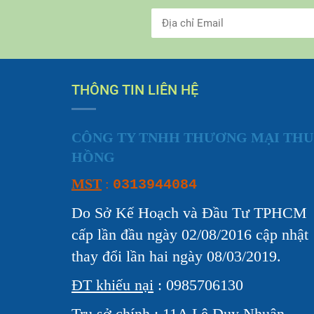
THÔNG TIN LIÊN HỆ
CÔNG TY TNHH THƯƠNG MẠI THU
HỒNG
MST
:
0313944084
Do Sở Kế Hoạch và Đầu Tư TPHCM
cấp lần đầu ngày 02/08/2016 cập nhật
thay đổi lần hai ngày 08/03/2019.
ĐT khiếu nại
: 0985706130
Trụ sở chính
: 11A Lê Duy Nhuận,