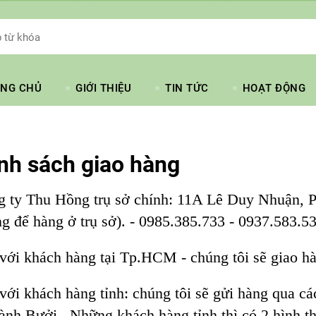
NG CHỦ
GIỚI THIỆU
TIN TỨC
HOẠT ĐỘNG
nh sách giao hàng
g ty Thu Hồng trụ sở chính: 11A Lê Duy Nhuận, 
g để hàng ở trụ sở). - 0985.385.733 - 0937.583.5
 với khách hàng tại Tp.HCM - chúng tôi sẽ giao hàn
 với khách hàng tỉnh: chúng tôi sẽ gửi hàng qua c
ành Bưởi...Những khách hàng tỉnh thì có 2 hình th