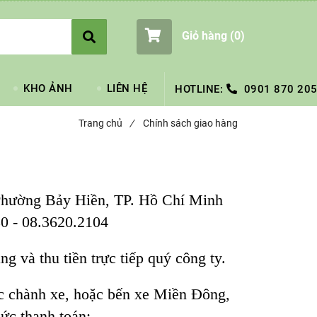
Giỏ hàng (
0
)
KHO ẢNH
LIÊN HỆ
HOTLINE:
0901 870 205
Trang chủ
/
Chính sách giao hàng
Phường Bảy Hiền, TP. Hồ Chí Minh
30 - 08.3620.2104
g và thu tiền trực tiếp quý công ty.
ác chành xe, hoặc bến xe Miền Đông,
ức thanh toán: