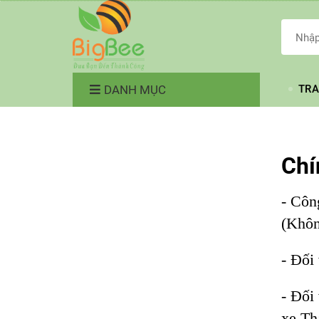
DANH MỤC
TRA
Chí
- Côn
(Khôn
- Đối
- Đối
xe Th