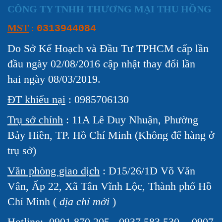
CÔNG TY TNHH THƯƠNG MẠI THU HỒNG
MST
:
0313944084
Do Sở Kế Hoạch và Đầu Tư TPHCM cấp lần
đầu ngày 02/08/2016 cập nhật thay đổi lần
hai ngày 08/03/2019.
ĐT khiếu nại
: 0985706130
Trụ sở chính
: 11A Lê Duy Nhuận, Phường
Bảy Hiền, TP. Hồ Chí Minh (Không để hàng ở
trụ sở)
Văn phòng giao dịch
: D15/26/1D Võ Văn
Vân, Ấp 22, Xã Tân Vĩnh Lộc, Thành phố Hồ
Chí Minh (
địa chỉ mới
)
Hotline:
0901 870 205 - 0937 583 530 - 0907