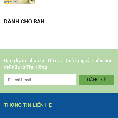
DÀNH CHO BẠN
Đăng ký để nhận tin: Ưu đãi - Quà tặng và nhiều hơn
thế nữa từ Thu Hồng
ĐĂNG KÝ
THÔNG TIN LIÊN HỆ