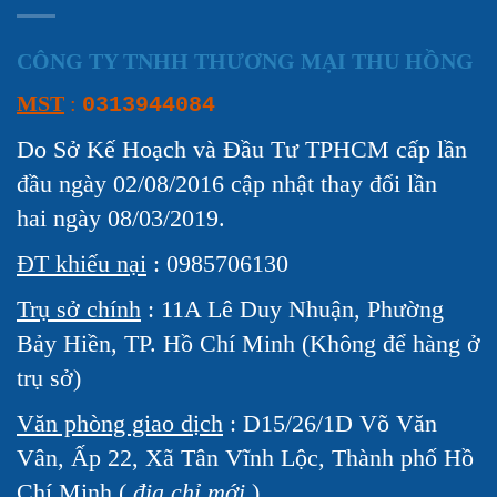
CÔNG TY TNHH THƯƠNG MẠI THU HỒNG
MST
:
0313944084
Do Sở Kế Hoạch và Đầu Tư TPHCM cấp lần
đầu ngày 02/08/2016 cập nhật thay đổi lần
hai ngày 08/03/2019.
ĐT khiếu nại
: 0985706130
Trụ sở chính
: 11A Lê Duy Nhuận, Phường
Bảy Hiền, TP. Hồ Chí Minh (Không để hàng ở
trụ sở)
Văn phòng giao dịch
: D15/26/1D Võ Văn
Vân, Ấp 22, Xã Tân Vĩnh Lộc, Thành phố Hồ
Chí Minh (
địa chỉ mới
)