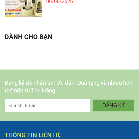
06/08/2026
DÀNH CHO BẠN
Đăng ký để nhận tin: Ưu đãi - Quà tặng và nhiều hơn
thế nữa từ Thu Hồng
ĐĂNG KÝ
THÔNG TIN LIÊN HỆ