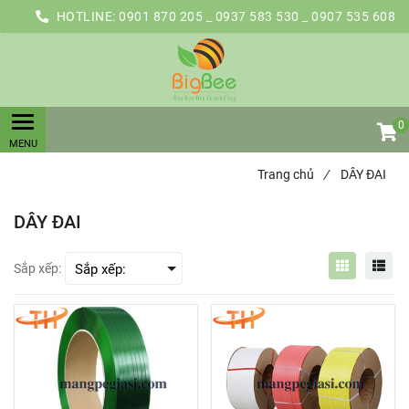
HOTLINE:
0901 870 205 _ 0937 583 530 _ 0907 535 608
0
Trang chủ
/
DÂY ĐAI
DÂY ĐAI
Sắp xếp: