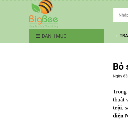
DANH MỤC
TRA
Bỏ 
Ngày đă
Trong 
thuật 
trội
, 
điện 