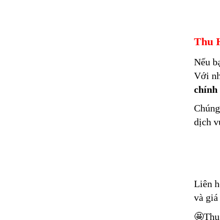
Thu H
Nếu b
Với nh
chính
Chúng 
dịch v
Liên h
và giá
🤩
Thu