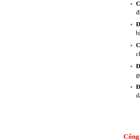
C
đ
Đ
b
C
c
Đ
g
Đ
d
Công 