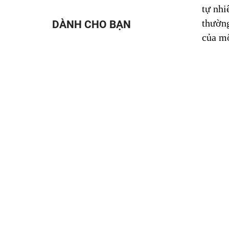
tự nhi
thường
DÀNH CHO BẠN
của mô