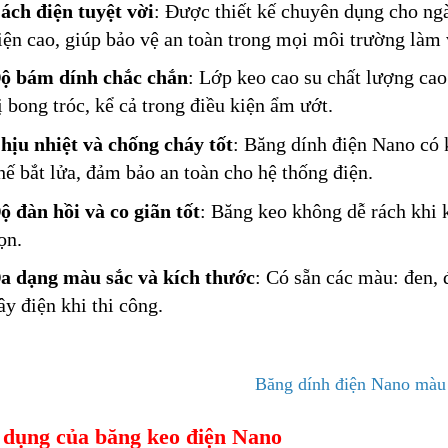
ách điện tuyệt vời
: Được thiết kế chuyên dụng cho ng
iện cao, giúp bảo vệ an toàn trong mọi môi trường làm 
ộ bám dính chắc chắn
: Lớp keo cao su chất lượng ca
ị bong tróc, kể cả trong điều kiện ẩm ướt.
hịu nhiệt và chống cháy tốt
: Băng dính điện Nano có 
hế bắt lửa, đảm bảo an toàn cho hệ thống điện.
ộ đàn hồi và co giãn tốt
: Băng keo không dễ rách khi 
ọn.
a dạng màu sắc và kích thước
: Có sẵn các màu: đen, 
ây điện khi thi công.
Băng dính điện Nano màu
dụng của băng keo điện Nano