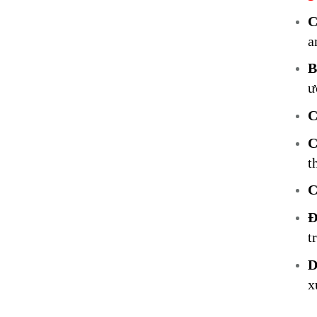
C
a
B
ư
C
C
t
C
Đ
t
D
x