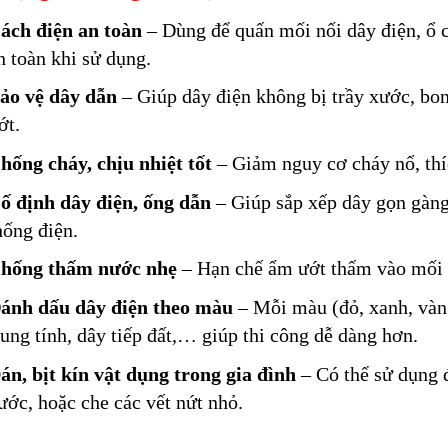
ách điện an toàn
– Dùng để quấn mối nối dây điện, ổ 
n toàn khi sử dụng.
ảo vệ dây dẫn
– Giúp dây điện không bị trầy xước, bo
ớt.
hống cháy, chịu nhiệt tốt
– Giảm nguy cơ cháy nổ, thí
ố định dây điện, ống dẫn
– Giúp sắp xếp dây gọn gàng,
hống điện.
hống thấm nước nhẹ
– Hạn chế ẩm ướt thấm vào mối 
ánh dấu dây điện theo màu
– Mỗi màu (đỏ, xanh, vàng
rung tính, dây tiếp đất,… giúp thi công dễ dàng hơn.
án, bịt kín vật dụng trong gia đình
– Có thể sử dụng đ
ước, hoặc che các vết nứt nhỏ.