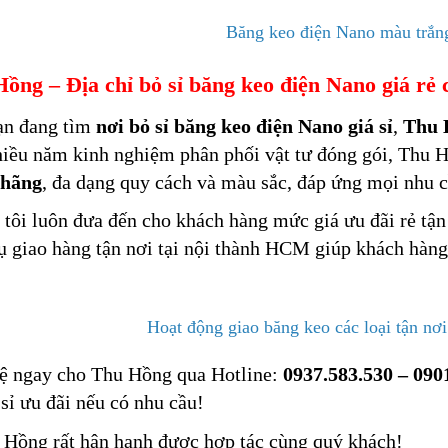
Băng keo điện Nano màu trắn
ồng – Địa chỉ bỏ sỉ băng keo điện Nano giá rẻ 
ạn đang tìm
nơi bỏ sỉ băng keo điện Nano giá sỉ
,
Thu 
iều năm kinh nghiệm phân phối vật tư đóng gói, Thu 
 hãng
, đa dạng quy cách và màu sắc, đáp ứng mọi nhu c
tôi luôn đưa đến cho khách hàng mức giá ưu đãi rẻ tậ
ụ giao hàng tận nơi tại nội thành HCM giúp khách hàng
Hoạt động giao băng keo các loại tận nơi
ệ ngay cho Thu Hồng qua Hotline:
0937.583.530 – 090
 sỉ ưu đãi nếu có nhu cầu!
 Hồng rất hân hạnh được hợp tác cùng quý khách!