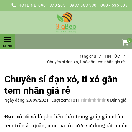
HOTLINE:
0901 870 205 _ 0937 583 530 _ 0907 535 608
0
Trang chủ
/
TIN TỨC
/
Chuyên sỉ đạn xỏ, ti xỏ gắn tem nhãn giá rẻ
Chuyên sỉ đạn xỏ, ti xỏ gắn
tem nhãn giá rẻ
Ngày đăng:
20/09/2021 |
Lượt xem:
1011 |
0 Đánh giá
Đạn xỏ, ti xỏ
là phụ liệu thời trang giúp gắn nhãn
tem trên áo quần, nón, ba lô được sử dụng rất nhiều