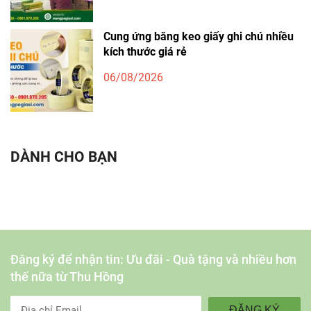
Cung ứng băng keo giấy ghi chú nhiều
kích thước giá rẻ
06/08/2026
DÀNH CHO BẠN
Đăng ký để nhận tin: Ưu đãi - Quà tặng và nhiều hơn
thế nữa từ Thu Hồng
ĐĂNG KÝ