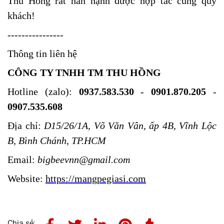
Thu Hồng rất hân hạnh được hợp tác cùng quý
khách!
----------------
Thông tin liên hệ
CÔNG TY TNHH TM THU HỒNG
Hotline (zalo):
0937.583.530
-
0901.870.205
-
0907.535.608
Địa chỉ:
D15/26/1A, Võ Văn Vân, ấp 4B, Vĩnh Lộc
B, Bình Chánh, TP.HCM
Email:
bigbeevnn@gmail.com
Website:
https://mangpegiasi.com
Chia sẻ: