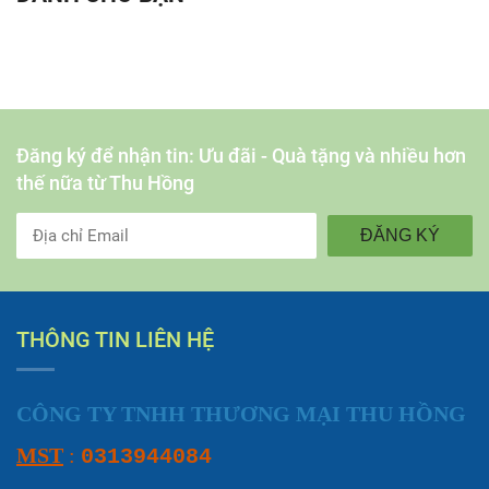
Đăng ký để nhận tin: Ưu đãi - Quà tặng và nhiều hơn
thế nữa từ Thu Hồng
ĐĂNG KÝ
THÔNG TIN LIÊN HỆ
CÔNG TY TNHH THƯƠNG MẠI THU HỒNG
MST
:
0313944084