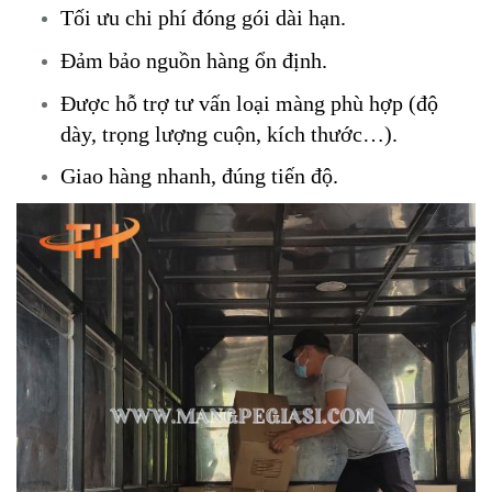
Tối ưu chi phí đóng gói dài hạn.
Đảm bảo nguồn hàng ổn định.
Được hỗ trợ tư vấn loại màng phù hợp (độ
dày, trọng lượng cuộn, kích thước…).
Giao hàng nhanh, đúng tiến độ.