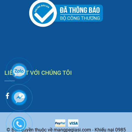
LIÊN KẾT VỚI CHÚNG TÔI
© Bản quyền thuộc về mangpegiasi.com - Khiếu nại 0985