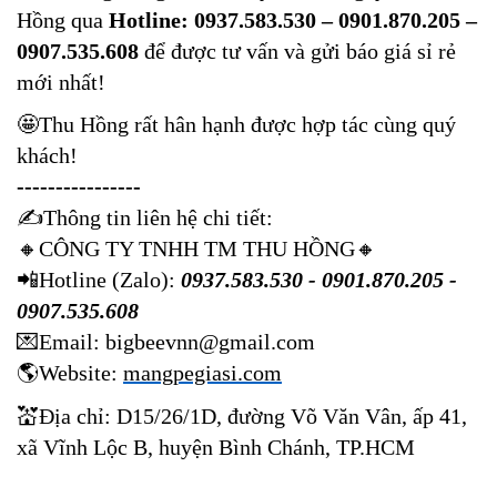
Hồng qua
Hotline: 0937.583.530 – 0901.870.205 –
0907.535.608
để được tư vấn và gửi báo giá sỉ rẻ
mới nhất!
🤩
Thu Hồng rất hân hạnh được hợp tác cùng quý
khách!
----------------
✍️
Thông tin liên hệ chi tiết:
🔸
CÔNG TY TNHH TM THU HỒNG
🔸
📲
Hotline (Zalo):
0937.583.530 - 0901.870.205 -
0907.535.608
💌
Email: bigbeevnn@gmail.com
🌎
Website:
mangpegiasi.com
💒
Địa chỉ: D15/26/1D, đường Võ Văn Vân, ấp 41,
xã Vĩnh Lộc B, huyện Bình Chánh, TP.HCM