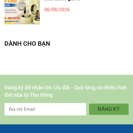
06/08/2026
DÀNH CHO BẠN
Đăng ký để nhận tin: Ưu đãi - Quà tặng và nhiều hơn
thế nữa từ Thu Hồng
ĐĂNG KÝ