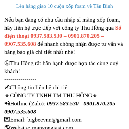
Lên hàng giao 10 cuộn xốp foam về Tân Bình
Nếu bạn đang có nhu cầu nhập sỉ màng xốp foam,
hãy liên hệ trực tiếp với công ty Thu Hồng qua
Số
điện thoại 0937.583.530 – 0901.870.205 –
0907.535.608
để nhanh chóng nhận được tư vấn và
bảng báo giá chi tiết nhất nhé!
🤩
Thu Hồng rất hân hạnh được hợp tác cùng quý
khách!
----------------
✍️
Thông tin liên hệ chi tiết:
🔸
CÔNG TY TNHH TM THU HỒNG
🔸
📲
Hotline (Zalo):
0937.583.530 - 0901.870.205 -
0907.535.608
💌
Email: bigbeevnn@gmail.com
🌎
Website:
mangpegiasi.com