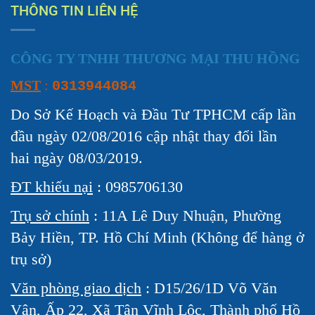
THÔNG TIN LIÊN HỆ
CÔNG TY TNHH THƯƠNG MẠI THU HỒNG
MST
:
0313944084
Do Sở Kế Hoạch và Đầu Tư TPHCM cấp lần
đầu ngày 02/08/2016 cập nhật thay đổi lần
hai ngày 08/03/2019.
ĐT khiếu nại
: 0985706130
Trụ sở chính
: 11A Lê Duy Nhuận, Phường
Bảy Hiền, TP. Hồ Chí Minh (Không để hàng ở
trụ sở)
Văn phòng giao dịch
: D15/26/1D Võ Văn
Vân, Ấp 22, Xã Tân Vĩnh Lộc, Thành phố Hồ