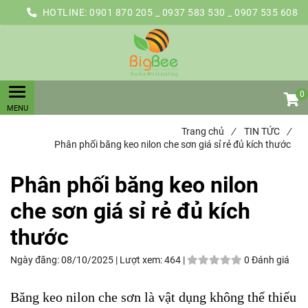
HOTLINE:
0901 870 205 _ 0937 583 530 _ 0907 535 608
0
Trang chủ
/
TIN TỨC
/
Phân phối băng keo nilon che sơn giá sỉ rẻ đủ kích thước
Phân phối băng keo nilon
che sơn giá sỉ rẻ đủ kích
thước
Ngày đăng:
08/10/2025 |
Lượt xem:
464 |
0 Đánh giá
Băng keo nilon che sơn là vật dụng không thể thiếu