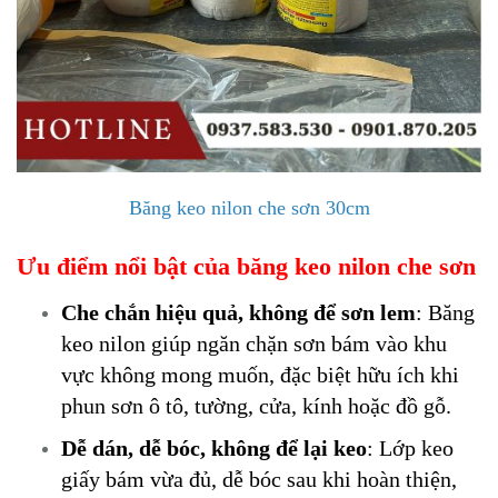
Băng keo nilon che sơn 30cm
Ưu điểm nổi bật của băng keo nilon che sơn
Che chắn hiệu quả, không để sơn lem
: Băng
keo nilon giúp ngăn chặn sơn bám vào khu
vực không mong muốn, đặc biệt hữu ích khi
phun sơn ô tô, tường, cửa, kính hoặc đồ gỗ.
Dễ dán, dễ bóc, không để lại keo
: Lớp keo
giấy bám vừa đủ, dễ bóc sau khi hoàn thiện,