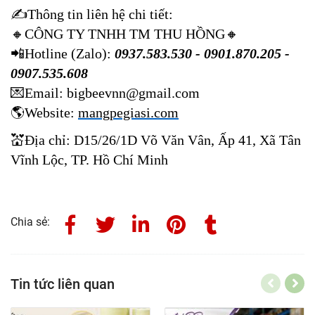
✍️
Thông tin liên hệ chi tiết:
🔸
CÔNG TY TNHH TM THU HỒNG
🔸
📲
Hotline (Zalo):
0937.583.530 - 0901.870.205 -
0907.535.608
💌
Email: bigbeevnn@gmail.com
🌎
Website:
mangpegiasi.com
💒
Địa chỉ: D15/26/1D Võ Văn Vân, Ấp 41, Xã Tân
Vĩnh Lộc, TP. Hồ Chí Minh
Chia sẻ:
Tin tức liên quan