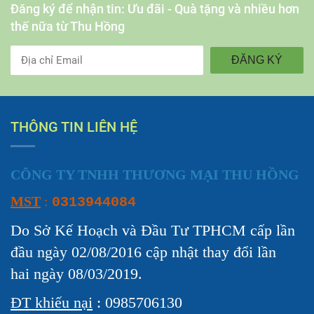
Đăng ký để nhận tin: Ưu đãi - Quà tặng và nhiều hơn
thế nữa từ Thu Hồng
ĐĂNG KÝ
THÔNG TIN LIÊN HỆ
CÔNG TY TNHH THƯƠNG MẠI THU HỒNG
MST
:
0313944084
Do Sở Kế Hoạch và Đầu Tư TPHCM cấp lần
đầu ngày 02/08/2016 cập nhật thay đổi lần
hai ngày 08/03/2019.
ĐT khiếu nại
: 0985706130